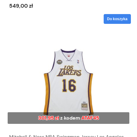
549,00 zł
Do koszyka
301,95 zł
z kodem
ATAF45
Mitchell & Ness NBA Swingman Jersey Los Angeles