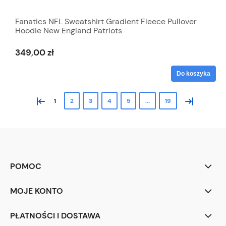
Fanatics NFL Sweatshirt Gradient Fleece Pullover
Hoodie New England Patriots
349,00 zł
Do koszyka
«
»
1
2
3
4
5
...
19
POMOC
MOJE KONTO
PŁATNOŚCI I DOSTAWA