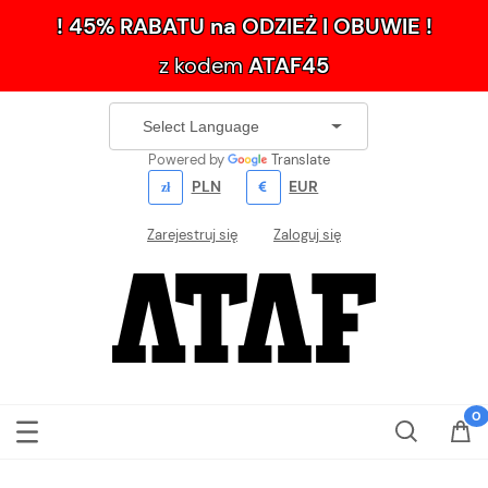
! 45% RABATU na ODZIEŻ I OBUWIE !
z kodem
ATAF45
Powered by
Translate
PLN
EUR
Zarejestruj się
Zaloguj się