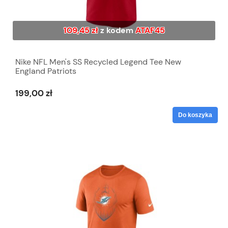
109,45 zł
z kodem
ATAF45
Nike NFL Men's SS Recycled Legend Tee New
England Patriots
199,00 zł
Do koszyka