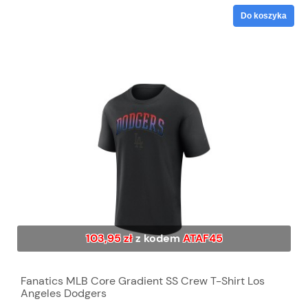
Do koszyka
103,95 zł
z kodem
ATAF45
Fanatics MLB Core Gradient SS Crew T-Shirt Los
Angeles Dodgers