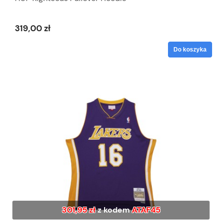
319,00 zł
Do koszyka
301,95 zł
z kodem
ATAF45