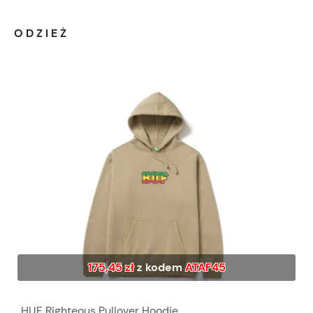
ODZIEŻ
175,45 zł
z kodem
ATAF45
HUF Righteous Pullover Hoodie