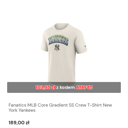
103,95 zł
z kodem
ATAF45
Fanatics MLB Core Gradient SS Crew T-Shirt New
York Yankees
189,00 zł