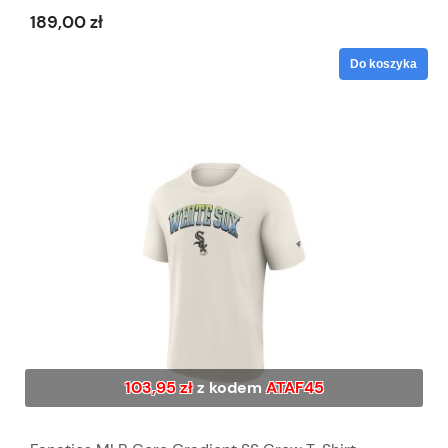
189,00 zł
Do koszyka
103,95 zł
z kodem
ATAF45