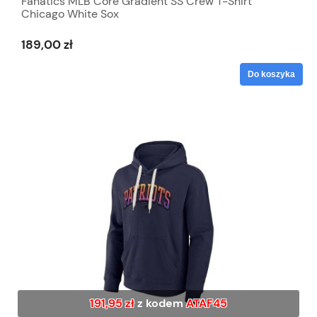
Fanatics MLB Core Gradient SS Crew T-Shirt
Chicago White Sox
189,00 zł
Do koszyka
191,95 zł
z kodem
ATAF45