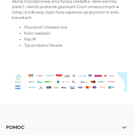
lekkiej trzyczęściowej amortyzacji (wkładka i dwie warstwy
pianki) i dwóch poduszek gazowych Zoom umieszczonych w
tylnej i środkowej części buta zapewnia sprężystość w wielu
kierunkach.
Wysokość cholewki:
low
Kolor:
niebieski
Płeć:
M
Typ produktu:
Obuwie
POMOC