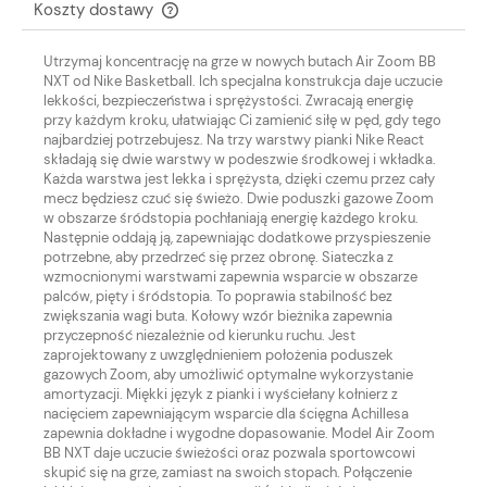
Koszty dostawy
Cena nie zawiera ewentualnych kosztów płatności
Utrzymaj koncentrację na grze w nowych butach Air Zoom BB
NXT od Nike Basketball. Ich specjalna konstrukcja daje uczucie
lekkości, bezpieczeństwa i sprężystości. Zwracają energię
przy każdym kroku, ułatwiając Ci zamienić siłę w pęd, gdy tego
najbardziej potrzebujesz. Na trzy warstwy pianki Nike React
składają się dwie warstwy w podeszwie środkowej i wkładka.
Każda warstwa jest lekka i sprężysta, dzięki czemu przez cały
mecz będziesz czuć się świeżo. Dwie poduszki gazowe Zoom
w obszarze śródstopia pochłaniają energię każdego kroku.
Następnie oddają ją, zapewniając dodatkowe przyspieszenie
potrzebne, aby przedrzeć się przez obronę. Siateczka z
wzmocnionymi warstwami zapewnia wsparcie w obszarze
palców, pięty i śródstopia. To poprawia stabilność bez
zwiększania wagi buta. Kołowy wzór bieżnika zapewnia
przyczepność niezależnie od kierunku ruchu. Jest
zaprojektowany z uwzględnieniem położenia poduszek
gazowych Zoom, aby umożliwić optymalne wykorzystanie
amortyzacji. Miękki język z pianki i wyściełany kołnierz z
nacięciem zapewniającym wsparcie dla ścięgna Achillesa
zapewnia dokładne i wygodne dopasowanie. Model Air Zoom
BB NXT daje uczucie świeżości oraz pozwala sportowcowi
skupić się na grze, zamiast na swoich stopach. Połączenie