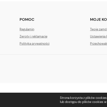
POMOC
MOJE K
Regulamin
Twoje zamó
Zwroty i reklamacje
Ustawienia 
Polityka prywatności
Przechowal
Strona korzysta z plików cookies w
lub dostępu do plików cookies w 