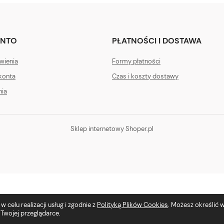
ONTO
PŁATNOŚCI I DOSTAWA
wienia
Formy płatności
konta
Czas i koszty dostawy
nia
Sklep internetowy Shoper.pl
 celu realizacji usług i zgodnie z
Polityką Plików Cookies
. Możesz określić
Twojej przeglądarce.