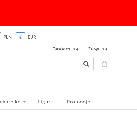
PLN
EUR
Zarejestruj się
Zaloguj się
skorolka
Figurki
Promocje