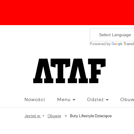
Powered by
Trans
Nowości
Menu
Odzież
Obuw
Jesteś w:
»
Obuwie
»
Buty Lifestyle Dziecięce