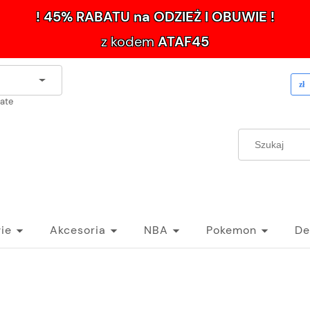
! 45% RABATU na ODZIEŻ I OBUWIE !
z kodem
ATAF45
late
ie
Akcesoria
NBA
Pokemon
De