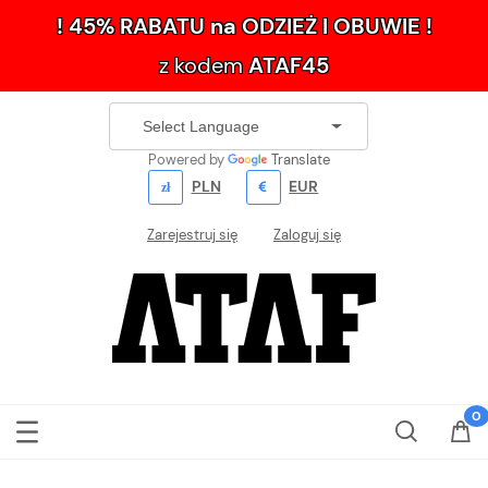
! 45% RABATU na ODZIEŻ I OBUWIE !
z kodem
ATAF45
Powered by
Translate
PLN
EUR
Zarejestruj się
Zaloguj się