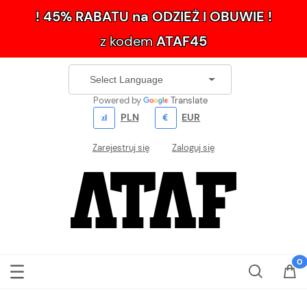
! 45% RABATU na ODZIEŻ I OBUWIE !
z kodem
ATAF45
Powered by
Translate
PLN
EUR
Zarejestruj się
Zaloguj się