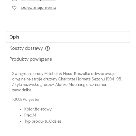
poleć znajomemu
Opis
Koszty dostawy
Cena nie zawiera ewentualnych kosztów płatności
Produkty powiązane
Swingman Jersey Mitchell & Ness. Koszulka odwzorowuje
oryginalne stroje drużyny Charlotte Hornets Sezonu 1994-95.
Z tyłu nazwisko gracza- Alonzo Mourning oraz numer
zawodnika.
100% Polyester
Kolor:
fioletowy
Płeć:
M
Typ produktu:
Odzież