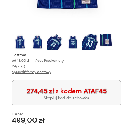
Dostawa:
od 13,00 zł
- InPost Paczkomaty
24/7
sprawdź formy dostawy
Cena nie zawiera ewentualnych kosztów płatności
274,45 zł
z kodem
ATAF45
Skopiuj kod do schowka
Cena:
499,00 zł