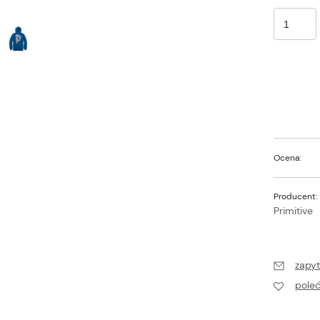
Ocena:
Producent:
Primitive
zapyt
pole