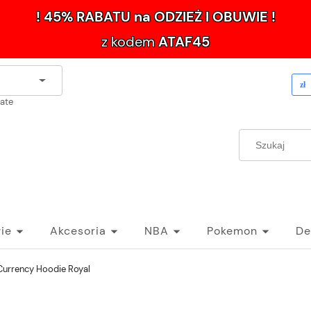
! 45% RABATU na ODZIEŻ I OBUWIE !
z kodem
ATAF45
late
ie
Akcesoria
NBA
Pokemon
De
 Currency Hoodie Royal