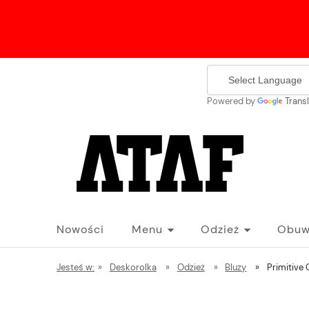
Powered by
Trans
Nowości
Menu
Odzież
Obuw
Jesteś w:
»
Deskorolka
»
Odzież
»
Bluzy
»
Primitive