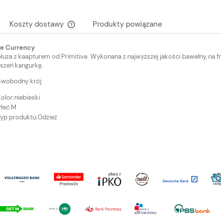
Koszty dostawy
Produkty powiązane
ve Currency
Cena nie zawiera ewentualnych kosztów
bluza z kaapturem od Primitive. Wykonana z najwyższej jakości bawełny, na fr
płatności
eszeń kangurkę.
Swobodny krój
olor:
niebieski
łeć:
M
Typ produktu:
Odzież