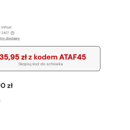
- InPost
 24/7
rmy dostawy
tów
35,95 zł
z kodem
ATAF45
Skopiuj kod do schowka
0 zł
: