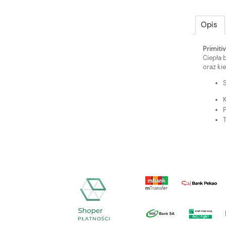
Opis
Primiti
Ciepła 
oraz ki
K
P