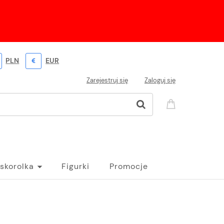
PLN
EUR
Zarejestruj się
Zaloguj się
skorolka
Figurki
Promocje