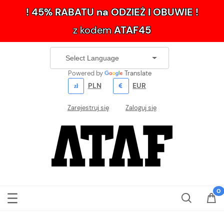
! 45% RABATU na ODZIEŻ I OBUWIE !
z kodem
ATAF45
Powered by
Translate
PLN
EUR
Zarejestruj się
Zaloguj się