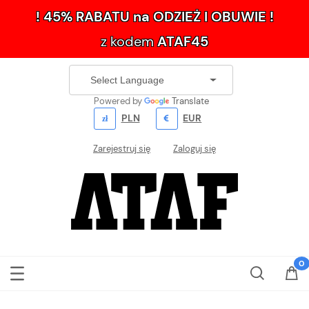
! 45% RABATU na ODZIEŻ I OBUWIE !
z kodem
ATAF45
Powered by
Translate
PLN
EUR
Zarejestruj się
Zaloguj się