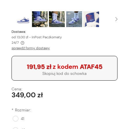
Dostawa:
od 13,00 zł
- InPost Paczkomaty
24/7
sprawdź formy dostawy
Cena nie zawiera ewentualnych kosztów płatności
191,95 zł
z kodem
ATAF45
Skopiuj kod do schowka
Cena:
349,00 zł
*
Rozmiar:
41