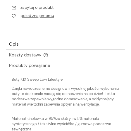
zapytaj o produkt
poleć znajomemu
Opis
Koszty dostawy
Cena nie zawiera ewentualnych kosztów płatności
Produkty powiązane
Buty K1X Sweep Low Lifestyle
Dzięki nowoczesnemu designowi i wysokiej jakości wykonaniu,
buty te doskonale nadają się do noszenia na co dzień. Lekka
podeszwa zapewnia wygodne dopasowanie, a oddychający
materiał wierzchni zapewnia optymalną wentylację.
Materiał: cholewka w 95%ze skóry i w 5%materiału
syntetycznego / tekstylna wyściółka / gumowa podeszwa
zewnętrzna