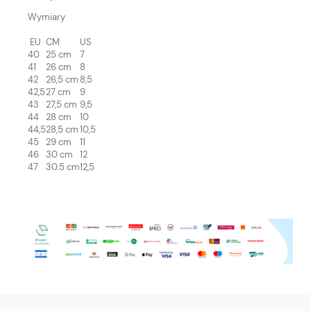
Wymiary
EU
CM
US
40
25 cm
7
41
26 cm
8
42
26,5 cm
8,5
42,5
27 cm
9
43
27,5 cm
9,5
44
28 cm
10
44,5
28,5 cm
10,5
45
29 cm
11
46
30 cm
12
47
30.5 cm
12,5