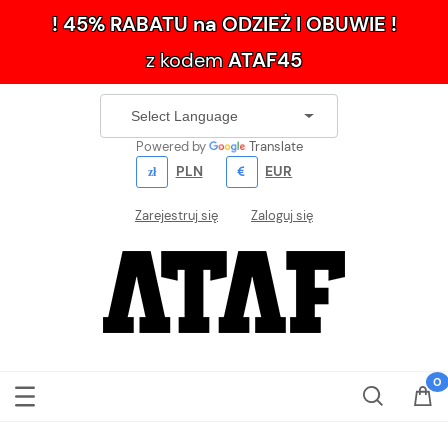
! 45% RABATU na ODZIEŻ I OBUWIE !
z kodem
ATAF45
Powered by
Translate
PLN
EUR
Zarejestruj się
Zaloguj się