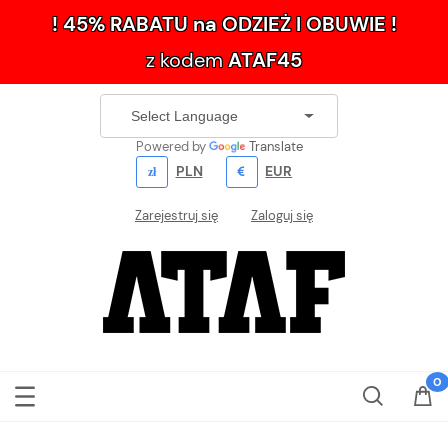
! 45% RABATU na ODZIEŻ I OBUWIE !
z kodem
ATAF45
Powered by
Translate
PLN
EUR
Zarejestruj się
Zaloguj się