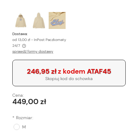
Dostawa:
od 13,00 zł
- InPost Paczkomaty
24/7
sprawdź formy dostawy
Cena nie zawiera ewentualnych kosztów płatności
246,95 zł
z kodem
ATAF45
Skopiuj kod do schowka
Cena:
449,00 zł
*
Rozmiar:
M