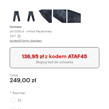
Dostawa:
od 13,00 zł
- InPost Paczkomaty
24/7
sprawdź formy dostawy
Cena nie zawiera ewentualnych kosztów płatności
136,95 zł
z kodem
ATAF45
Skopiuj kod do schowka
Cena:
249,00 zł
*
Rozmiar:
32