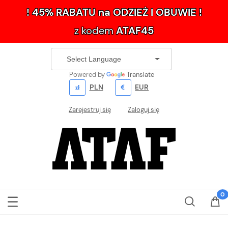
! 45% RABATU na ODZIEŻ I OBUWIE !
z kodem
ATAF45
Powered by
Translate
PLN
EUR
Zarejestruj się
Zaloguj się