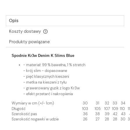
Opis
Koszty dostawy
Cena nie zawiera ewentualnych kosztów płatności
Produkty powiązane
Spodnie Kr3w Denim K Slims Blue
- materiał: 99 % bawełna, 1 % stretch
- krój slim - dopasowane
- pięć klasycznych kieszeni
- metka na kieszeni z tyłu
- grawerowany guzik z logo Kr3w
- efekt przetarć i nakropienia
Wymiary w cm (+/- 1cm)
30
31
32
33
34
Długość
103
105
107
109
110
11
Szerokość pas
36
38
39
42
43
Szerokość nogawki w udzie
26
27
28
28
30
3