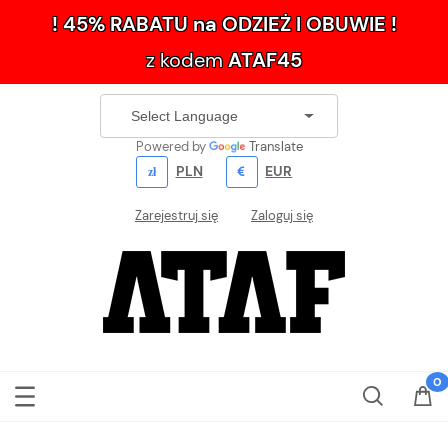
! 45% RABATU na ODZIEŻ I OBUWIE !
z kodem
ATAF45
Powered by
Translate
PLN
EUR
Zarejestruj się
Zaloguj się