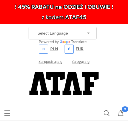
! 45% RABATU na ODZIEŻ I OBUWIE !
z kodem
ATAF45
Powered by
Translate
PLN
EUR
Zarejestruj się
Zaloguj się