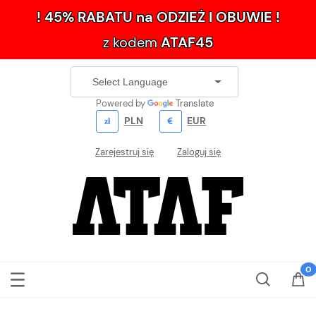
! 45% RABATU na ODZIEŻ I OBUWIE !
z kodem
ATAF45
Powered by
Translate
PLN
EUR
Zarejestruj się
Zaloguj się