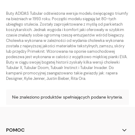
Buty ADIDAS Tubular odświeżona wersja modelu święcącego triumfy
na bieżniach w 1993 roku. Początki modelu sięgają lat 80-tych
ubiegłego stulecia. Zostały zaprojektowane z myślą od parkietach
koszykarskich. Jednak wygoda i komfort jaki oferowały w szybkim
czasie znalazły sobie ogromną rzeszę entuzjastów wśród biegaczy.
Cholewka wykonana w zależności od wydania cholewka wykonana
została z najwyższej jakości materiałów tekstylnych, zamszu, skóry
lub przędzy Primeknit. Wzorowana na oponie samochodowej
podeszwa jest wykonana w calości z wyjątkowo miękkiej pianki EVA.
Buty w ciągu swojej bogatej historii zyskały kilka wersji cholewki
Tubular X, Tubular Doom, Tubualr Instinct i Tubular Invader. Do
kampanii promocyjnej zaangażowano takie gwiazdy jak: rapera
Desiigner, Kylie Jenner, Justin Bieber, Rita Ora.
Nie znaleziono produktów spełniających podane kryteria.
POMOC