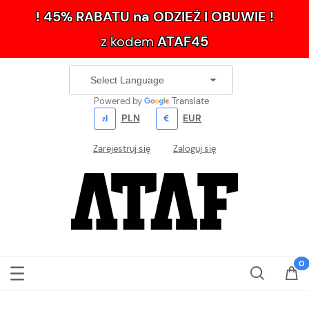
! 45% RABATU na ODZIEŻ I OBUWIE !
z kodem
ATAF45
Powered by
Translate
PLN
EUR
Zarejestruj się
Zaloguj się