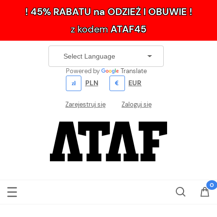
! 45% RABATU na ODZIEŻ I OBUWIE !
z kodem
ATAF45
Powered by
Translate
PLN
EUR
Zarejestruj się
Zaloguj się