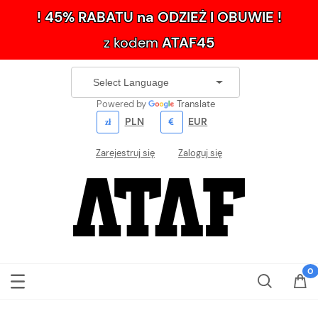
! 45% RABATU na ODZIEŻ I OBUWIE !
z kodem
ATAF45
Powered by
Translate
PLN
EUR
Zarejestruj się
Zaloguj się