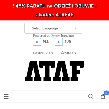
! 45% RABATU na ODZIEŻ I OBUWIE !
z kodem
ATAF45
Powered by
Translate
PLN
EUR
Zarejestruj się
Zaloguj się