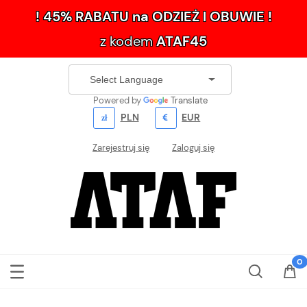
! 45% RABATU na ODZIEŻ I OBUWIE !
z kodem
ATAF45
Powered by
Translate
PLN
EUR
Zarejestruj się
Zaloguj się